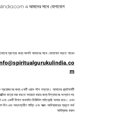
ulindia.com
এ আমাদের সাথে যোগাযোগ
কোনো প্রশ্নের জন্য আপনি আমাদের সাথে যোগাযোগ করতে পারেন
info@spiritualgurukulindia.co
m
প্রয়োজনের জন্য একটি ওয়ান-স্টপ গন্তব্য। আমাদের প্ল্যাটফর্মটি
মিক যাত্রা শুরু করতে সহায়তা করার জন্য বিশ্বমানের সংস্থান সহ
িক্ষা এবং একটি বিশাল অনলাইন ডিজিটাল লাইব্রেরি অফার করে। এখন
 দিন এবং অভ্যন্তরীণ শান্তি এবং আত্ম-আবিষ্কারের প্রকৃত অর্থ
আবিষ্কার করুন