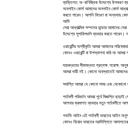
ব্যক্তিগত, অ-বাণিজ্যিক উদ্দেশ্যে উপকরণ ব্
অনলাইন কোর্স আমাদের অনলাইন কোর্স আধ্যাত্মিক
করতে পারেন। আপনি বিতরণ বা অন্যথায় কোর্
আমি
সেরা আধ্যাত্মিক সম্পদের ভান্ডার আমাদের সের
উদ্দেশ্যে সুপারিশগুলি ব্যবহার করতে পারেন। 
ওয়ারেন্টির অস্বীকৃতি আমরা আমাদের পরিষেবাগু
কোনও ওয়ারেন্টি বা উপস্থাপনা করি না৷ আমরা গ্য
দায়বদ্ধতার সীমাবদ্ধতা প্রত্যক্ষ, পরোক্ষ, আ
আমরা দায়ী নই। কোনো অবস্থাতেই আমাদের দায
সমাপ্তি আমরা যে কোনো সময় এবং যেকোনো কার
শর্তাবলী পরিবর্তন আমরা পূর্বে বিজ্ঞপ্তি ছ
আপনার ক্রমাগত ব্যবহার নতুন শর্তাবলীতে আপন
গভর্নিং আইন এই শর্তাবলী ভারতের আইন অনুসার
কোনও বিরোধ ভারতের নয়াদিল্লিতে আদালতের 