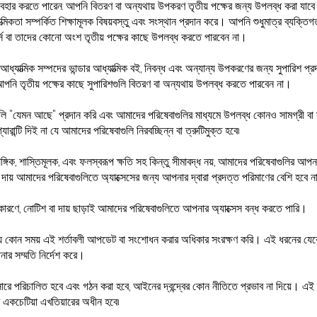
যবহার করতে পারেন. আপনি বিতরণ বা অন্যথায় উপকরণ তৃতীয় পক্ষের জন্য উপলব্ধ করা যাবে 
তা সম্পর্কিত শিক্ষামূলক বিষয়বস্তু এবং সংস্থান প্রদান করে। আপনি শুধুমাত্র ব্যক্তিগত,
স বা তাদের কোনো অংশ তৃতীয় পক্ষের কাছে উপলব্ধ করতে পারবেন না।
া আধ্যাত্মিক সম্পদের ভান্ডার আধ্যাত্মিক বই, নিবন্ধ এবং অন্যান্য উপকরণের জন্য সুপারিশ
আপনি তৃতীয় পক্ষের কাছে সুপারিশগুলি বিতরণ বা অন্যথায় উপলব্ধ করতে পারবেন না।
লি "যেমন আছে" প্রদান করি এবং আমাদের পরিষেবাগুলির মাধ্যমে উপলব্ধ কোনও সামগ্রী বা সামগ্র
ারান্টি দিই না যে আমাদের পরিষেবাগুলি নিরবচ্ছিন্ন বা ত্রুটিমুক্ত হবে৷
নুষঙ্গিক, শাস্তিমূলক, এবং ফলস্বরূপ ক্ষতি সহ কিন্তু সীমাবদ্ধ নয়, আমাদের পরিষেবাগুলির আ
় আমাদের পরিষেবাগুলিতে অ্যাক্সেসের জন্য আপনার দ্বারা প্রদত্ত পরিমাণের বেশি হবে ন
ণে, নোটিশ বা দায় ছাড়াই আমাদের পরিষেবাগুলিতে আপনার অ্যাক্সেস বন্ধ করতে পারি।
াড়াই যে কোন সময় এই শর্তাবলী আপডেট বা সংশোধন করার অধিকার সংরক্ষণ করি। এই ধরনের য
ার সম্মতি নির্দেশ করে।
ে পরিচালিত হবে এবং গঠন করা হবে, আইনের দ্বন্দ্বের কোন নীতিতে প্রভাব না দিয়ে। এই শর
একচেটিয়া এখতিয়ারের অধীন হবে৷