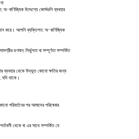
না.
 অ-বাণিজ্যিক উদ্দেশ্যে কোর্সগুলি ব্যবহার
 প্রদান করে। আপনি ব্যক্তিগত, অ-বাণিজ্যিক
ীর গুণমান, নির্ভুলতা বা সম্পূর্ণতা সম্পর্কিত
পনার ব্যবহার থেকে উদ্ভূত কোনো ক্ষতির জন্য
া, যদি থাকে।
েকোনো পরিবর্তনের পর আমাদের পরিষেবার
্তাবলী থেকে বা এর সাথে সম্পর্কিত যে