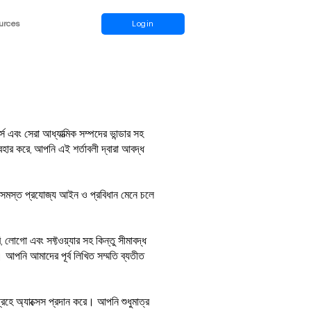
urces
Login
স এবং সেরা আধ্যাত্মিক সম্পদের ভান্ডার সহ
যবহার করে, আপনি এই শর্তাবলী দ্বারা আবদ্ধ
র সমস্ত প্রযোজ্য আইন ও প্রবিধান মেনে চলে
 লোগো এবং সফ্টওয়্যার সহ কিন্তু সীমাবদ্ধ
ন। আপনি আমাদের পূর্ব লিখিত সম্মতি ব্যতীত
রহে অ্যাক্সেস প্রদান করে। আপনি শুধুমাত্র