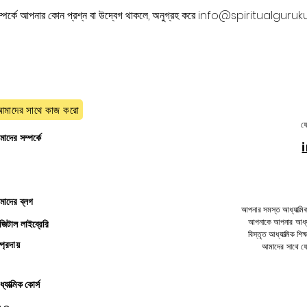
পর্কে আপনার কোন প্রশ্ন বা উদ্বেগ থাকলে, অনুগ্রহ করে
info@spiritualguruk
আমাদের সাথে কাজ করো
যে
াদের সম্পর্কে
াদের ব্লগ
আপনার সমস্ত আধ্যাত্মিক 
আপনাকে আপনার আধ্যাত্
জিটাল লাইব্রেরি
বিস্তৃত আধ্যাত্মিক শ
্প্রদায়
আমাদের সাথে যোগ
্যাত্মিক কোর্স