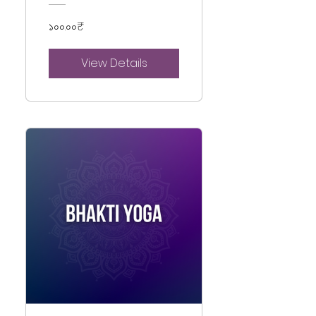
১০০.০০₹
View Details