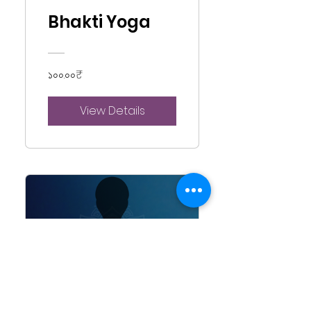
Bhakti Yoga
১০০.০০₹
View Details