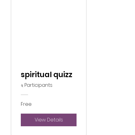
spiritual quizz
২ Participants
Free
View Details