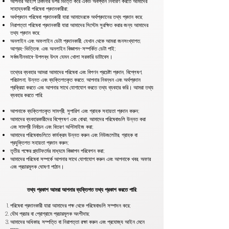
আপনার আইপি ঠিকানার উপর ভিত্তি করে একটি অবস্থান নির্ধারণ করতে আমাদের
সাহায্যকারী পরিষেবা প্রদানকারীরা;
অর্থপ্রদান পরিষেবা প্রদানকারী যারা আমাদেরকে অর্থপ্রদানের তথ্য প্রদান করে;
নিরাপত্তা পরিষেবা প্রদানকারী যারা আমাদের সিস্টেম সুরক্ষিত করার জন্য আমাদের
তথ্য প্রদান করে;
অনলাইন এবং অফলাইন ডেটা প্রদানকারী, যেখান থেকে আমরা জনসংখ্যাগত,
আগ্রহ-ভিত্তিক, এবং অনলাইন বিজ্ঞাপন-সম্পর্কিত ডেটা পাই;
সর্বজনীনভাবে-উপলব্ধ উৎস যেমন খোলা সরকারি ডাটাবেস।
তথ্যের ব্যবহার আমরা আমাদের পরিষেবা এবং বিপণন প্রচেষ্টা প্রদান, বিশ্লেষণ,
পরিচালনা, উন্নত এবং ব্যক্তিগতকৃত করতে, আপনার নিবন্ধন এবং অর্থপ্রদান
প্রক্রিয়া করতে এবং আপনার সাথে যোগাযোগ করতে তথ্য ব্যবহার করি। আমরা তথ্য
ব্যবহার করতে পারি:
আপনাকে ব্যক্তিগতকৃত সামগ্রী, সুপারিশ এবং গ্রাহক সহায়তা প্রদান করুন;
আমাদের ব্যবহারকারীদের বিশ্লেষণ এবং বোঝা, আমাদের পরিষেবাগুলি উন্নত করা
এবং সামগ্রী নির্বাচন এবং বিতরণ অপ্টিমাইজ করা;
আমাদের পরিষেবাগুলিতে কার্যক্রম উন্নত করুন এবং নিউজলেটার, গ্রাহক বা
প্রযুক্তিগত সহায়তা প্রদান করুন;
তৃতীয় পক্ষের প্ল্যাটফর্মের মাধ্যমে বিজ্ঞাপন পরিবেশন করা;
আমাদের পরিষেবা সম্পর্কে আপনার সাথে যোগাযোগ করুন এবং আপনাকে খবর, অফার
এবং প্রচারমূলক ঘোষণা পাঠান।
তথ্য প্রকাশ আমরা আপনার ব্যক্তিগত তথ্য প্রকাশ করতে পারি:
পরিষেবা প্রদানকারী যারা আমাদের পক্ষ থেকে পরিষেবাগুলি সম্পাদন করে;
যৌথ প্রচার বা প্রোগ্রামে প্রচারমূলক অংশীদার;
আমাদের অধিকার, সম্পত্তি বা নিরাপত্তা রক্ষা করুন এবং প্রযোজ্য আইন মেনে