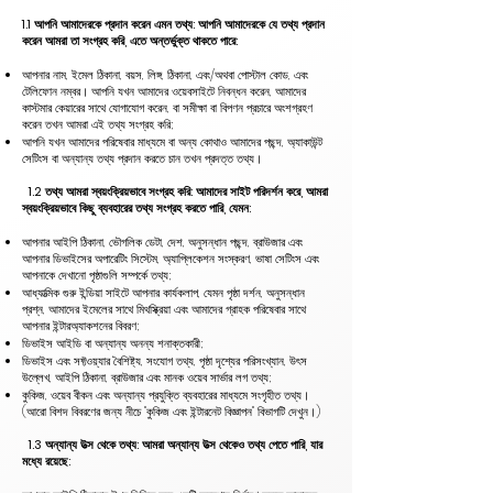
1.1 আপনি আমাদেরকে প্রদান করেন এমন তথ্য: আপনি আমাদেরকে যে তথ্য প্রদান
করেন আমরা তা সংগ্রহ করি, এতে অন্তর্ভুক্ত থাকতে পারে:
আপনার নাম, ইমেল ঠিকানা, বয়স, লিঙ্গ, ঠিকানা, এবং/অথবা পোস্টাল কোড, এবং
টেলিফোন নম্বর। আপনি যখন আমাদের ওয়েবসাইটে নিবন্ধন করেন, আমাদের
কাস্টমার কেয়ারের সাথে যোগাযোগ করেন, বা সমীক্ষা বা বিপণন প্রচারে অংশগ্রহণ
করেন তখন আমরা এই তথ্য সংগ্রহ করি;
আপনি যখন আমাদের পরিষেবার মাধ্যমে বা অন্য কোথাও আমাদের পছন্দ, অ্যাকাউন্ট
সেটিংস বা অন্যান্য তথ্য প্রদান করতে চান তখন প্রদত্ত তথ্য।
1.2 তথ্য আমরা স্বয়ংক্রিয়ভাবে সংগ্রহ করি: আমাদের সাইট পরিদর্শন করে, আমরা
স্বয়ংক্রিয়ভাবে কিছু ব্যবহারের তথ্য সংগ্রহ করতে পারি, যেমন:
আপনার আইপি ঠিকানা, ভৌগলিক ডেটা, দেশ, অনুসন্ধান পছন্দ, ব্রাউজার এবং
আপনার ডিভাইসের অপারেটিং সিস্টেম, অ্যাপ্লিকেশন সংস্করণ, ভাষা সেটিংস এবং
আপনাকে দেখানো পৃষ্ঠাগুলি সম্পর্কে তথ্য;
আধ্যাত্মিক গুরু ইন্ডিয়া সাইটে আপনার কার্যকলাপ, যেমন পৃষ্ঠা দর্শন, অনুসন্ধান
প্রশ্ন, আমাদের ইমেলের সাথে মিথস্ক্রিয়া এবং আমাদের গ্রাহক পরিষেবার সাথে
আপনার ইন্টারঅ্যাকশনের বিবরণ;
ডিভাইস আইডি বা অন্যান্য অনন্য শনাক্তকারী;
ডিভাইস এবং সফ্টওয়্যার বৈশিষ্ট্য, সংযোগ তথ্য, পৃষ্ঠা দৃশ্যের পরিসংখ্যান, উৎস
উল্লেখ, আইপি ঠিকানা, ব্রাউজার এবং মানক ওয়েব সার্ভার লগ তথ্য;
কুকিজ, ওয়েব বীকন এবং অন্যান্য প্রযুক্তি ব্যবহারের মাধ্যমে সংগৃহীত তথ্য।
(আরো বিশদ বিবরণের জন্য নীচে "কুকিজ এবং ইন্টারনেট বিজ্ঞাপন" বিভাগটি দেখুন।)
1.3 অন্যান্য উত্স থেকে তথ্য: আমরা অন্যান্য উত্স থেকেও তথ্য পেতে পারি, যার
মধ্যে রয়েছে: